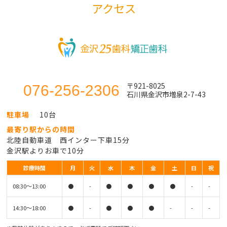
アクセス
〒921-8025
076-256-2306
石川県金沢市増泉2-7-43
駐車場
10台
最寄り駅からの時間
北陸自動車道 西インター下車15分
金沢駅よりお車で10分
診療時間
月
火
水
木
金
土
日
祝
08:30〜13:00
●
-
●
●
●
●
-
-
14:30〜18:00
●
-
●
●
●
-
-
-