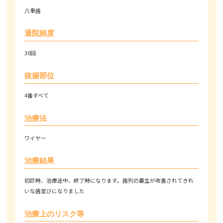
八重歯
通院頻度
30回
抜歯部位
4番すべて
治療法
ワイヤー
治療結果
初診時、治療途中、終了時になります。歯列の叢生が改善されてきれ
いな歯並びになりました
治療上のリスク等