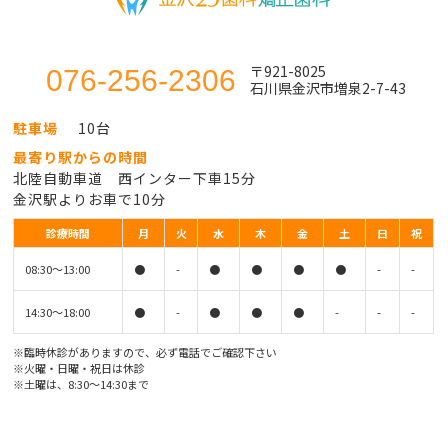
〒921-8025
076-256-2306
石川県金沢市増泉2-7-43
駐車場
10台
最寄り駅からの時間
北陸自動車道 西インター下車15分
金沢駅よりお車で10分
診療時間
月
火
水
木
金
土
日
祝
08:30〜13:00
●
-
●
●
●
●
-
-
14:30〜18:00
●
-
●
●
●
-
-
-
※臨時休診がありますので、必ず電話でご確認下さい
※火曜・日曜・祝日は休診
※土曜は、8:30〜14:30まで