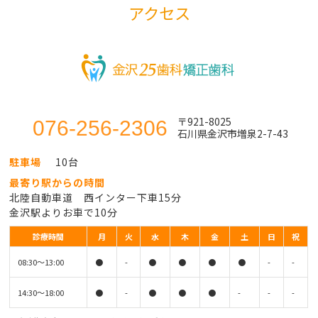
アクセス
〒921-8025
076-256-2306
石川県金沢市増泉2-7-43
駐車場
10台
最寄り駅からの時間
北陸自動車道 西インター下車15分
金沢駅よりお車で10分
診療時間
月
火
水
木
金
土
日
祝
08:30〜13:00
●
-
●
●
●
●
-
-
14:30〜18:00
●
-
●
●
●
-
-
-