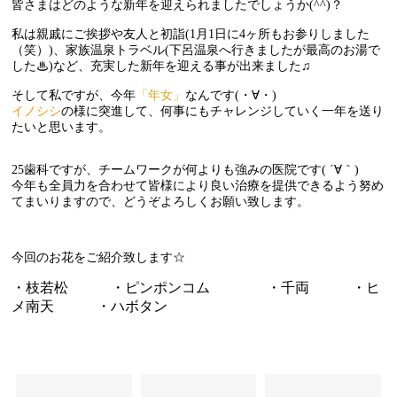
皆さまはどのような新年を迎えられましたでしょうか(^^)？
私は親戚にご挨拶や友人と初詣(1月1日に4ヶ所もお参りしました
（笑）)、家族温泉トラベル(下呂温泉へ行きましたが最高のお湯で
した♨︎)など、充実した新年を迎える事が出来ました♫
そして私ですが、今年
「年女」
なんです(・∀・)
イノシシ
の様に突進して、何事にもチャレンジしていく一年を送り
たいと思います。
25歯科ですが、チームワークが何よりも強みの医院です( ´∀｀)
今年も全員力を合わせて皆様により良い治療を提供できるよう努め
てまいりますので、どうぞよろしくお願い致します。
今回のお花をご紹介致します☆
・枝若松 ・ピンポンコム
・千両
・ヒ
メ南天
・ハボタン