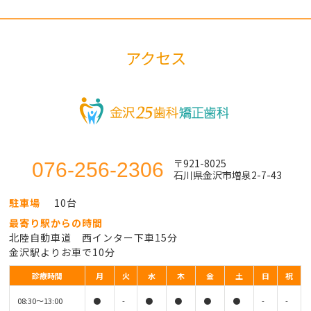
アクセス
〒921-8025
076-256-2306
石川県金沢市増泉2-7-43
駐車場
10台
最寄り駅からの時間
北陸自動車道 西インター下車15分
金沢駅よりお車で10分
診療時間
月
火
水
木
金
土
日
祝
08:30〜13:00
●
-
●
●
●
●
-
-