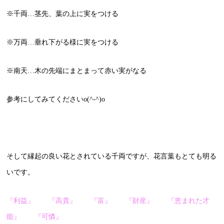
※千両…茎先、葉の上に実をつける
※万両…垂れ下がる様に実をつける
※南天…木の先端にまとまって赤い実がなる
参考にしてみてくださいo(^-^)o
そして縁起の良い花とされている千両ですが、花言葉もとても明る
いです。
『利益』 『高貴』 『富』 『財産』
『恵まれた才
能』 『可憐』