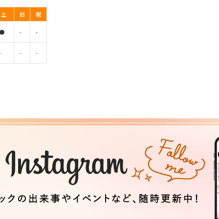
土
日
祝
●
-
-
-
-
-