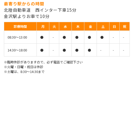
最寄り駅からの時間
北陸自動車道 西インター下車15分
金沢駅よりお車で10分
診療時間
月
火
水
木
金
土
日
祝
08:30〜13:00
●
-
●
●
●
●
-
-
14:30〜18:00
●
-
●
●
●
-
-
-
※臨時休診がありますので、必ず電話でご確認下さい
※火曜・日曜・祝日は休診
※土曜は、8:30〜14:30まで