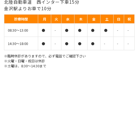
北陸自動車道 西インター下車15分
金沢駅よりお車で10分
診療時間
月
火
水
木
金
土
日
祝
08:30〜13:00
●
-
●
●
●
●
-
-
14:30〜18:00
●
-
●
●
●
-
-
-
※臨時休診がありますので、必ず電話でご確認下さい
※火曜・日曜・祝日は休診
※土曜は、8:30〜14:30まで