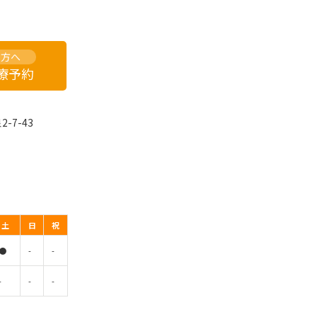
の方へ
診療予約
-7-43
土
日
祝
●
-
-
-
-
-