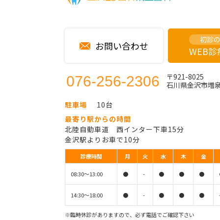
初診
お問い合わせ
WEB
〒921-8025
076-256-2306
石川県金沢市増泉2
駐車場
10台
最寄り駅からの時間
北陸自動車道 西インター下車15分
金沢駅よりお車で10分
診療時間
月
火
水
木
金
08:30〜13:00
●
-
●
●
●
14:30〜18:00
●
-
●
●
●
※臨時休診がありますので、必ず電話でご確認下さい