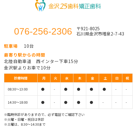
〒921-8025
076-256-2306
石川県金沢市増泉2-7-43
駐車場
10台
最寄り駅からの時間
北陸自動車道 西インター下車15分
金沢駅よりお車で10分
診療時間
月
火
水
木
金
土
日
祝
08:30〜13:00
●
-
●
●
●
●
-
-
14:30〜18:00
●
-
●
●
●
-
-
-
※臨時休診がありますので、必ず電話でご確認下さい
※火曜・日曜・祝日は休診
※土曜は、8:30〜14:30まで