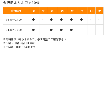
金沢駅よりお車で10分
診療時間
月
火
水
木
金
土
日
祝
08:30〜13:00
●
-
●
●
●
●
-
-
14:30〜18:00
●
-
●
●
●
-
-
-
※臨時休診がありますので、必ず電話でご確認下さい
※火曜・日曜・祝日は休診
※土曜は、8:30〜14:30まで