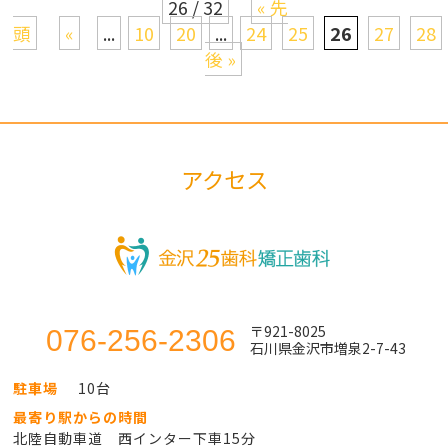
26 / 32
« 先
頭
«
...
10
20
...
24
25
26
27
28
後 »
アクセス
〒921-8025
076-256-2306
石川県金沢市増泉2-7-43
駐車場
10台
最寄り駅からの時間
北陸自動車道 西インター下車15分