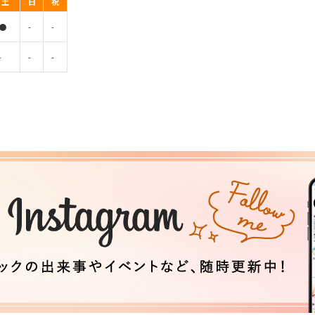
土
日
祝
●
-
-
-
-
-