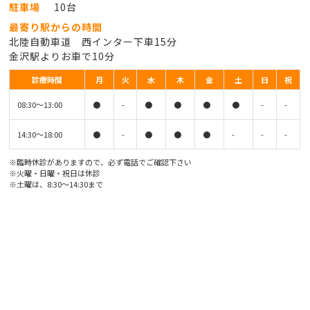
駐車場
10台
最寄り駅からの時間
北陸自動車道 西インター下車15分
金沢駅よりお車で10分
診療時間
月
火
水
木
金
土
日
祝
08:30〜13:00
●
-
●
●
●
●
-
-
14:30〜18:00
●
-
●
●
●
-
-
-
※臨時休診がありますので、必ず電話でご確認下さい
※火曜・日曜・祝日は休診
※土曜は、8:30〜14:30まで