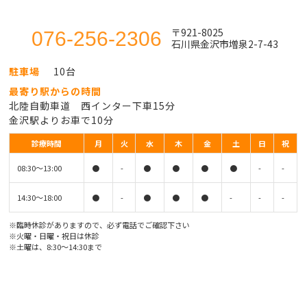
〒921-8025
076-256-2306
石川県金沢市増泉2-7-43
駐車場
10台
最寄り駅からの時間
北陸自動車道 西インター下車15分
金沢駅よりお車で10分
診療時間
月
火
水
木
金
土
日
祝
08:30〜13:00
●
-
●
●
●
●
-
-
14:30〜18:00
●
-
●
●
●
-
-
-
※臨時休診がありますので、必ず電話でご確認下さい
※火曜・日曜・祝日は休診
※土曜は、8:30〜14:30まで