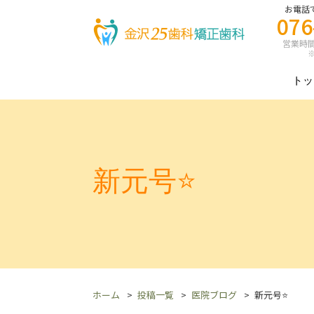
お電話
076
営業時間 8
※
トッ
新元号⭐️
ホーム
投稿一覧
医院ブログ
新元号⭐️