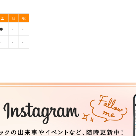
土
日
祝
●
-
-
-
-
-