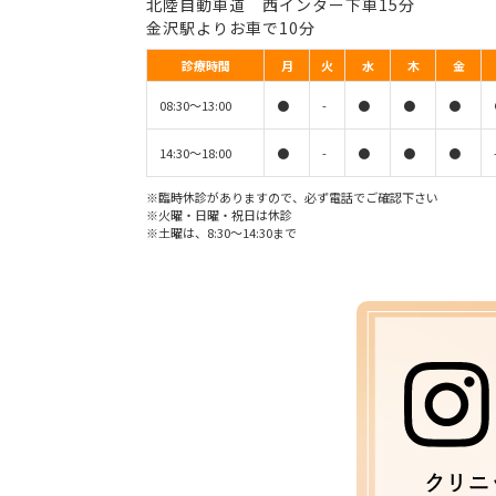
北陸自動車道 西インター下車15分
金沢駅よりお車で10分
診療時間
月
火
水
木
金
08:30〜13:00
●
-
●
●
●
14:30〜18:00
●
-
●
●
●
※臨時休診がありますので、必ず電話でご確認下さい
※火曜・日曜・祝日は休診
※土曜は、8:30〜14:30まで