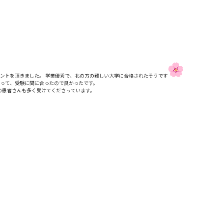
ントを頂きました。 学業優秀で、北の方の難しい大学に合格されたそうです
わって、
受験に間に合ったので良かったです。
の患者さんも多く受けてくださっています。