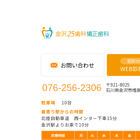
初診
お問い合わせ
WEB
〒921-8025
076-256-2306
石川県金沢市増泉2
駐車場
10台
最寄り駅からの時間
北陸自動車道 西インター下車15分
金沢駅よりお車で10分
診療時間
月
火
水
木
金