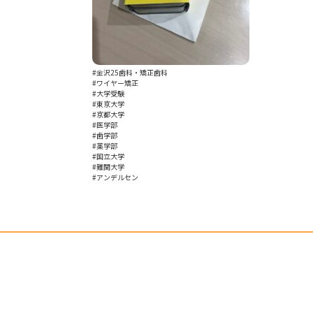
#金沢25歯科・矯正歯科
#ワイヤー矯正
#大学受験
#東京大学
#京都大学
#医学部
#歯学部
#薬学部
#国立大学
#難関大学
#アンデルセン