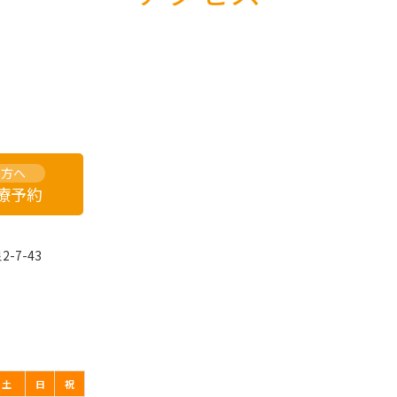
の方へ
診療予約
-7-43
土
日
祝