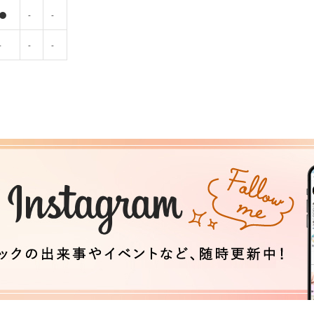
●
-
-
-
-
-