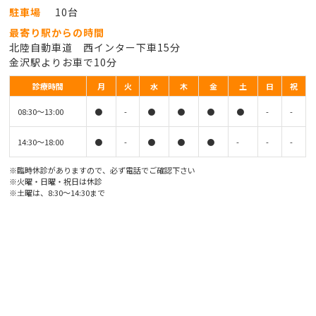
駐車場
10台
最寄り駅からの時間
北陸自動車道 西インター下車15分
金沢駅よりお車で10分
診療時間
月
火
水
木
金
土
日
祝
08:30〜13:00
●
-
●
●
●
●
-
-
14:30〜18:00
●
-
●
●
●
-
-
-
※臨時休診がありますので、必ず電話でご確認下さい
※火曜・日曜・祝日は休診
※土曜は、8:30〜14:30まで