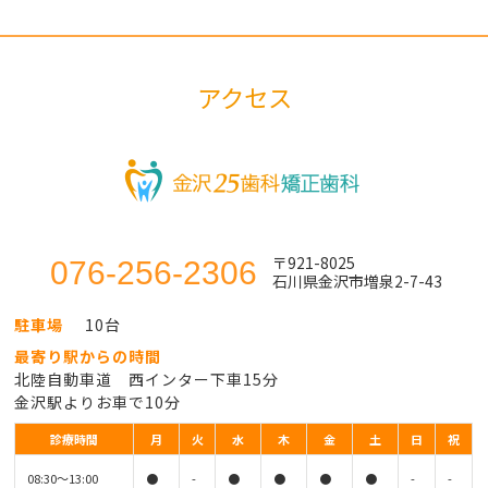
アクセス
〒921-8025
076-256-2306
石川県金沢市増泉2-7-43
駐車場
10台
最寄り駅からの時間
北陸自動車道 西インター下車15分
金沢駅よりお車で10分
診療時間
月
火
水
木
金
土
日
祝
08:30〜13:00
●
-
●
●
●
●
-
-