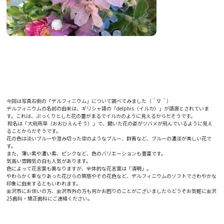
今回は写真右側の「デルフィニウム」について調べてみました（＾∇＾）
デルフィニウムの名前の由来は、ギリシャ語の「delphis（イルカ）」が語源とされていま
す。これは、ぷっくりとした花の蕾がまるでイルカのように見えるからだそうです。
和名は「大飛燕草（おおひえんそう）」で、開いた花の姿がツバメが飛んでいるように見え
ることからだそうです。
花の色は淡いブルーや澄み切った空のようなブルー、群青など、ブルーの濃淡が美しい花で
す。
また、薄い紫や濃い紫、ピンクなど、色のバリエーションも豊富です。
気高い雰囲気の白も人気があります。
色によって花言葉も異なりますが、全体的な花言葉は「清明」。
やわらかく重なりあった花びらの質感やその花色など、デルフィニウムのソフトでさわやかな
印象に由来するともいわれます。
金沢市にお住いの方、金沢市外の方も何かお困りのことがございましたらどうぞお気軽に金沢
25歯科・矯正歯科にご連絡ください。