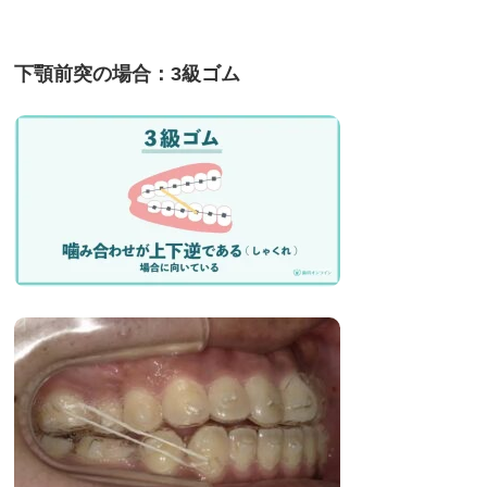
下顎前突の場合：
3
級ゴム