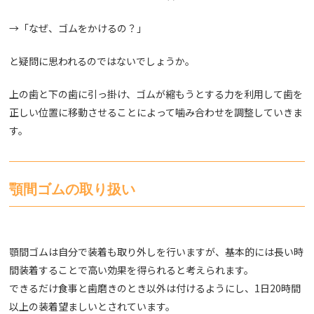
→
「なぜ、ゴムをかけるの？」
と疑問に思われるのではないでしょうか。
上の歯と下の歯に引っ掛け、ゴムが縮もうとする力を利用して
歯を
正しい位置に移動させることによって噛み合わせを調整
していきま
す。
顎間ゴムの取り扱い
顎間ゴムは自分で装着も取り外しを行いますが、基本的には長い時
間装着することで高い効果を得られると考えられます。
できるだけ食事と歯磨きのとき以外は付けるようにし、
1
日
20
時間
以上の装着望ましい
とされています。