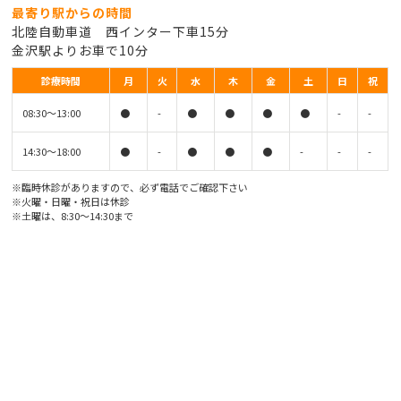
最寄り駅からの時間
北陸自動車道 西インター下車15分
金沢駅よりお車で10分
診療時間
月
火
水
木
金
土
日
祝
08:30〜13:00
●
-
●
●
●
●
-
-
14:30〜18:00
●
-
●
●
●
-
-
-
※臨時休診がありますので、必ず電話でご確認下さい
※火曜・日曜・祝日は休診
※土曜は、8:30〜14:30まで