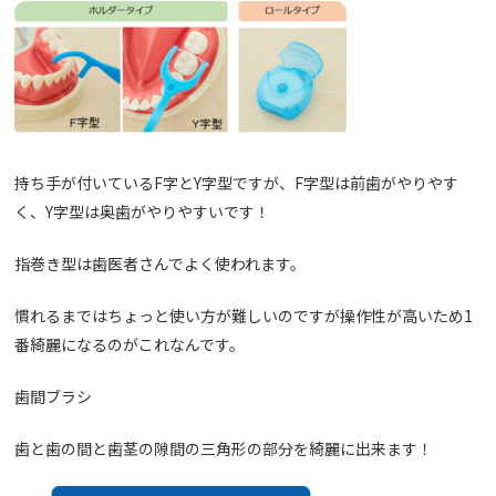
持ち手が付いているF
字と
Y
字型ですが、F
字型は前歯がやりやす
く、
Y
字型は奥歯がやりやすいです！
指巻き型は歯医者さんでよく使われます。
慣れるまではちょっと使い方が難しいのですが操作性が高いため
1
番綺麗になるのがこれなんです。
歯間ブラシ
歯と歯の間と歯茎の隙間の三角形の部分を綺麗に出来ます！