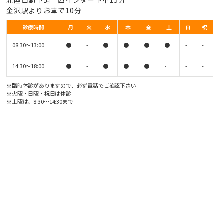
北陸自動車道 西インター下車15分
金沢駅よりお車で10分
診療時間
月
火
水
木
金
土
日
祝
08:30〜13:00
●
-
●
●
●
●
-
-
14:30〜18:00
●
-
●
●
●
-
-
-
※臨時休診がありますので、必ず電話でご確認下さい
※火曜・日曜・祝日は休診
※土曜は、8:30〜14:30まで