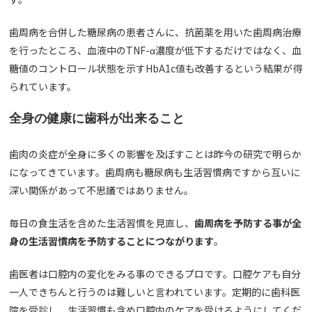
歯周病を合併した糖尿病の患者さんに、抗菌薬を用いた歯周病治療
を行ったところ、血液中のTNF-α濃度が低下するだけではなく、血
糖値のコントロール状態を示すHbA1c値も改善するという結果が得
られています。
全身の健康に歯科が出来ること
歯肉の炎症が全身に多くの影響を及ぼすことは昨今の研究で明らか
になってきています。歯周病も糖尿病も生活習慣病ですから互いに
深い関係があって不思議ではありません。
毎日の食生活を含めた生活習慣を見直し、
歯周病を予防する事が全
身の生活習慣病を予防することにつながります
。
歯医者は口腔内の変化をみる事のできるプロです。口腔ケアも自分
一人できちんと行うのは難しいと言われています。定期的に歯科医
院を受診し、生活習慣も含め口腔内のケアを受けるようにしてくだ