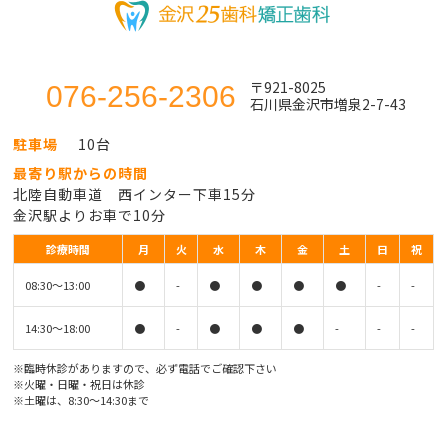
〒921-8025
076-256-2306
石川県金沢市増泉2-7-43
駐車場
10台
最寄り駅からの時間
北陸自動車道 西インター下車15分
金沢駅よりお車で10分
診療時間
月
火
水
木
金
土
日
祝
08:30〜13:00
●
-
●
●
●
●
-
-
14:30〜18:00
●
-
●
●
●
-
-
-
※臨時休診がありますので、必ず電話でご確認下さい
※火曜・日曜・祝日は休診
※土曜は、8:30〜14:30まで