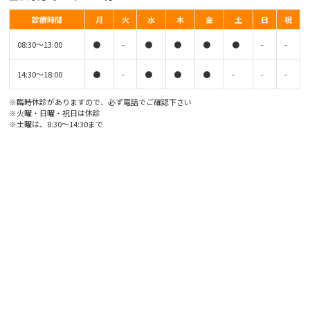
診療時間
月
火
水
木
金
土
日
祝
08:30〜13:00
●
-
●
●
●
●
-
-
14:30〜18:00
●
-
●
●
●
-
-
-
※臨時休診がありますので、必ず電話でご確認下さい
※火曜・日曜・祝日は休診
※土曜は、8:30〜14:30まで